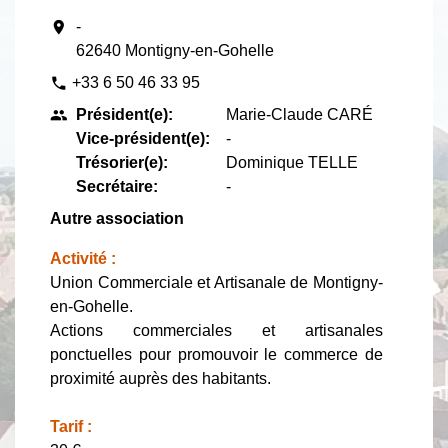
location_on
-
62640 Montigny-en-Gohelle
+33 6 50 46 33 95
phone
Président(e):
Marie-Claude CARÉ
people
Vice-président(e):
-
Trésorier(e):
Dominique TELLE
Secrétaire:
-
Autre association
Activité :
Union Commerciale et Artisanale de Montigny-
en-Gohelle.
Actions commerciales et artisanales
ponctuelles pour promouvoir le commerce de
proximité auprès des habitants.
Tarif :