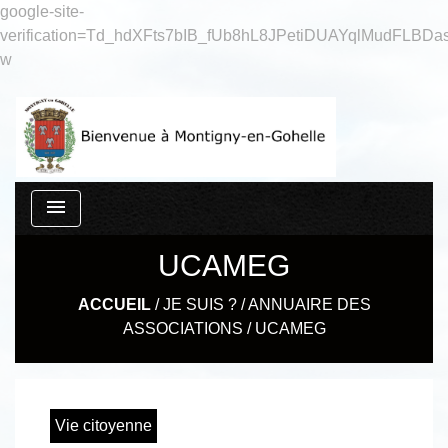
google-site-
verification=Td_hdXFts7bIB_fUb8hL8JPetiDUAYqlMudFLBDas
w
menu
UCAMEG
ACCUEIL
/
JE SUIS ?
/
ANNUAIRE DES
ASSOCIATIONS
/
UCAMEG
Vie citoyenne