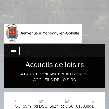
google-site-
verification=Td_hdXFts7bIB_fUb8hL8JPetiDUAYqlMudFLBDas
w
menu
Accueils de loisirs
ACCUEIL
/
ENFANCE & JEUNESSE
/
ACCUEILS DE LOISIRS