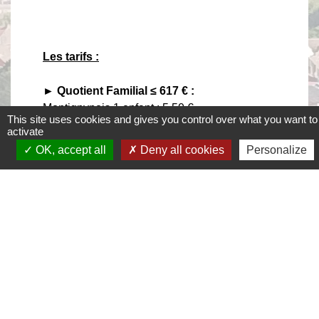
Les tarifs :
► Quotient Familial ≤ 617 € :
Montignynois 1 enfant : 5,50 €
This site uses cookies and gives you control over what you want to
Montignynois 2 enfants et + : 5,40 €
activate
Extérieurs scolarisés à Montigny-en-Gohelle 1
OK, accept all
Deny all cookies
Personalize
enfant : 8,25 €
Extérieurs scolarisés à Montigny-en-Gohelle 2
enfants et + : 8,10 €
Extérieurs 1 enfant : 12,45 €
Extérieurs 2 enfants et + : 12,35 €
► Quotient Familial > 617 € :
Montignynois 1 enfant : 5,95 €