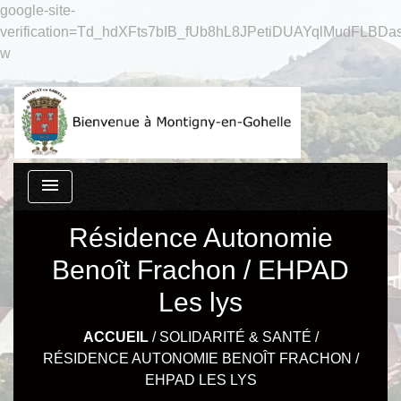
google-site-
verification=Td_hdXFts7bIB_fUb8hL8JPetiDUAYqlMudFLBDas
w
menu
Résidence Autonomie
Benoît Frachon / EHPAD
Les lys
ACCUEIL
/
SOLIDARITÉ & SANTÉ
/
RÉSIDENCE AUTONOMIE BENOÎT FRACHON /
EHPAD LES LYS