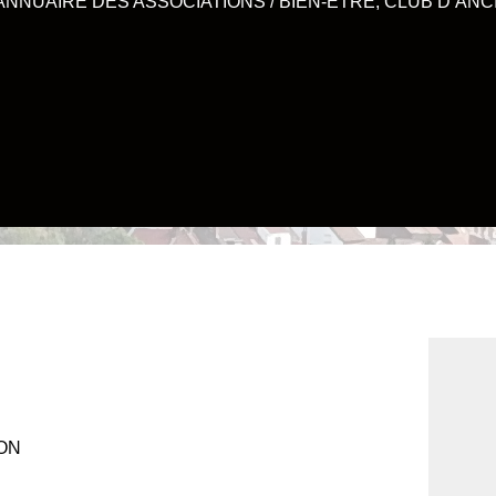
ANNUAIRE DES ASSOCIATIONS
/
BIEN-ÊTRE, CLUB D’ANC
ION