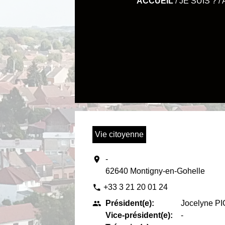
ACCUEIL
/
JE SUIS ?
/
Vie citoyenne
location_on
-
62640 Montigny-en-Gohelle
+33 3 21 20 01 24
phone
Président(e):
Jocelyne P
people
Vice-président(e):
-