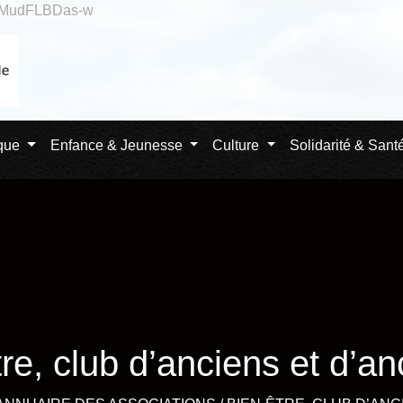
qlMudFLBDas-w
ique
Enfance & Jeunesse
Culture
Solidarité & Sant
re, club d’anciens et d’a