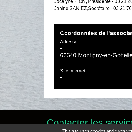
Jocelyne PION, Présidente - 03 21 20
Janine SANIEZ,Secrétaire - 03 21 76
Coordonnées de l'associa
Adresse
-
62640 Montigny-en-Gohell
Site Internet
-
Contacter les servic
This site uses cookies and gives you