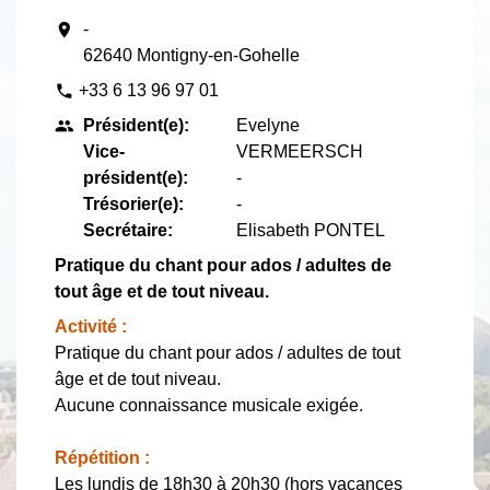
location_on
-
62640 Montigny-en-Gohelle
+33 6 13 96 97 01
phone
Président(e):
Evelyne
people
Vice-
VERMEERSCH
président(e):
-
Trésorier(e):
-
Secrétaire:
Elisabeth PONTEL
Pratique du chant pour ados / adultes de
tout âge et de tout niveau.
Activité :
Pratique du chant pour ados / adultes de tout
âge et de tout niveau.
Aucune connaissance musicale exigée.
Répétition :
Les lundis de 18h30 à 20h30 (hors vacances