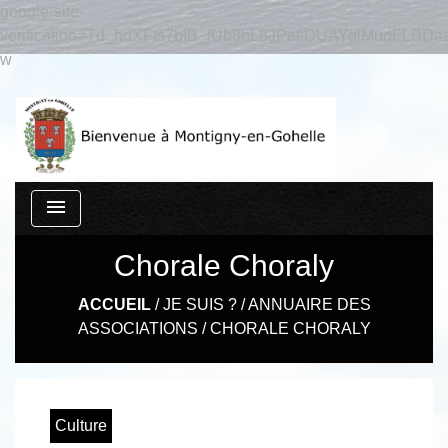
google-site-
verification=Td_hdXFts7bIB_fUb8hL8JPetiDUAYqlMudFLBDas
w
menu
Chorale Choraly
ACCUEIL
/
JE SUIS ?
/
ANNUAIRE DES
ASSOCIATIONS
/
CHORALE CHORALY
Culture